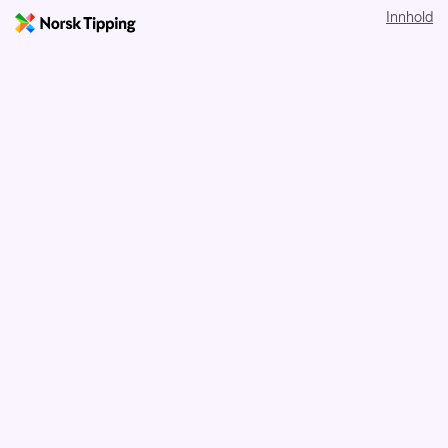
Innhold