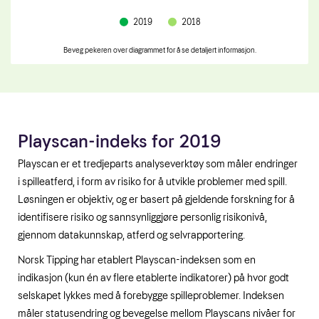
2019
2018
Beveg pekeren over diagrammet for å se detaljert informasjon.
Playscan-indeks for 2019
Playscan er et tredjeparts analyseverktøy som måler endringer
i spilleatferd, i form av risiko for å utvikle problemer med spill.
Løsningen er objektiv, og er basert på gjeldende forskning for å
identifisere risiko og sannsynliggjøre personlig risikonivå,
gjennom datakunnskap, atferd og selvrapportering.
Norsk Tipping har etablert Playscan-indeksen som en
indikasjon (kun én av flere etablerte indikatorer) på hvor godt
selskapet lykkes med å forebygge spilleproblemer. Indeksen
måler statusendring og bevegelse mellom Playscans nivåer for