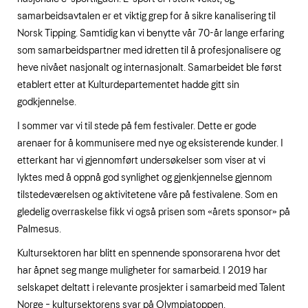
samarbeidsavtalen er et viktig grep for å sikre kanalisering til
Norsk Tipping. Samtidig kan vi benytte vår 70-år lange erfaring
som samarbeidspartner med idretten til å profesjonalisere og
heve nivået nasjonalt og internasjonalt. Samarbeidet ble først
etablert etter at Kulturdepartementet hadde gitt sin
godkjennelse.
I sommer var vi til stede på fem festivaler. Dette er gode
arenaer for å kommunisere med nye og eksisterende kunder. I
etterkant har vi gjennomført undersøkelser som viser at vi
lyktes med å oppnå god synlighet og gjenkjennelse gjennom
tilstedeværelsen og aktivitetene våre på festivalene. Som en
gledelig overraskelse fikk vi også prisen som «årets sponsor» på
Palmesus.
Kultursektoren har blitt en spennende sponsorarena hvor det
har åpnet seg mange muligheter for samarbeid. I 2019 har
selskapet deltatt i relevante prosjekter i samarbeid med Talent
Norge – kultursektorens svar på Olympiatoppen.