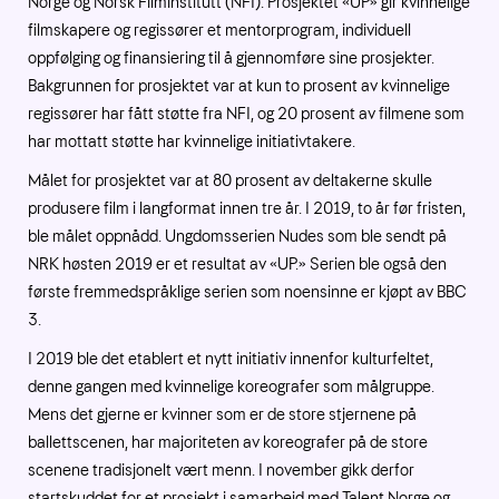
Norge og Norsk Filminstitutt (NFI). Prosjektet «UP» gir kvinnelige
filmskapere og regissører et mentorprogram, individuell
oppfølging og finansiering til å gjennomføre sine prosjekter.
Bakgrunnen for prosjektet var at kun to prosent av kvinnelige
regissører har fått støtte fra NFI, og 20 prosent av filmene som
har mottatt støtte har kvinnelige initiativtakere.
Målet for prosjektet var at 80 prosent av deltakerne skulle
produsere film i langformat innen tre år. I 2019, to år før fristen,
ble målet oppnådd. Ungdomsserien Nudes som ble sendt på
NRK høsten 2019 er et resultat av «UP.» Serien ble også den
første fremmedspråklige serien som noensinne er kjøpt av BBC
3.
I 2019 ble det etablert et nytt initiativ innenfor kulturfeltet,
denne gangen med kvinnelige koreografer som målgruppe.
Mens det gjerne er kvinner som er de store stjernene på
ballettscenen, har majoriteten av koreografer på de store
scenene tradisjonelt vært menn. I november gikk derfor
startskuddet for et prosjekt i samarbeid med Talent Norge og