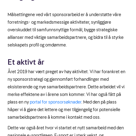
Målsettingene ved vårt sponsorarbeid er å understøtte våre
forretnings- og markedsmessige aktiviteter, synliggjøre
overskuddet til samfunnsnyttige formål, bygge strategiske
allianser med viktige samarbeidspartnere, og bidra til å styrke
selskapets profil og omdømme.
Et aktivt år
Året 2019 har vært preget av høy aktivitet. Vi har forankret en
ny sponsorstrategi og gjennomført forhandlinger med
eksisterende og nye samarbeidspartnere. Dette arbeidet vil vi
merke effektene av i årene som kommer. Vi har også fått på
plass en ny
portal for sponsorsøknader
. Med den på plass
håper vi å gjøre det lettere og mer tilgjengelig for potensielle
samarbeidspartnere å komme i kontakt med oss.
Dette var også året hvor vi startet et nytt samarbeid med den
nasjonale e-sportligaen. E-sport er i sterk vekst, og