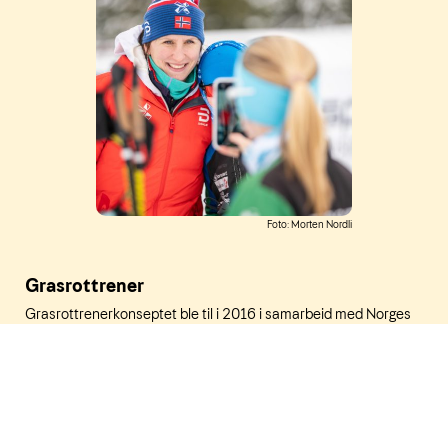
Foto: Morten Nordli
Grasrottrener
Grasrottrenerkonseptet ble til i 2016 i samarbeid med Norges
Fotballforbund. I 2018 ble Grasrottrener Langrenn og
«Parkbygger» i samarbeid med snowboardforbundet, lansert.
Målet er å få flere og bedre trenere, skape tryggere miljø for
unge utøvere og forhindre frafall.