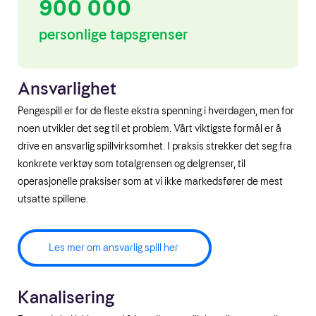
900 000
personlige tapsgrenser
Ansvarlighet
Pengespill er for de fleste ekstra spenning i hverdagen, men for
noen utvikler det seg til et problem. Vårt viktigste formål er å
drive en ansvarlig spillvirksomhet. I praksis strekker det seg fra
konkrete verktøy som totalgrensen og delgrenser, til
operasjonelle praksiser som at vi ikke markedsfører de mest
utsatte spillene.
Les mer om ansvarlig spill her
Kanalisering