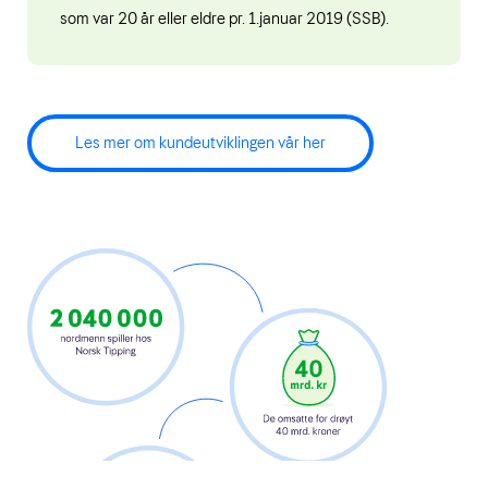
som var 20 år eller eldre pr. 1.januar 2019 (SSB).
Les mer om kundeutviklingen vår her