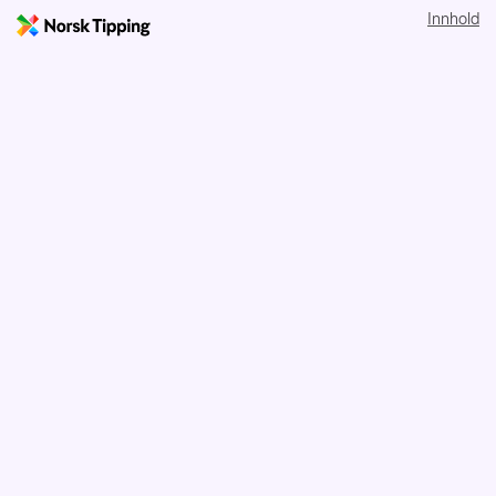
Innhold