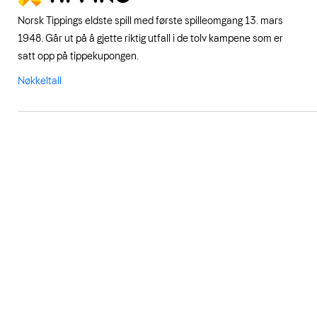
Norsk Tippings eldste spill med første spilleomgang 13. mars
1948. Går ut på å gjette riktig utfall i de tolv kampene som er
satt opp på tippekupongen.
Nøkkeltall
Interaktive spill som tilbys på spillterminaler fra Norsk Tipping i
norske bingohaller. I tillegg til gevinster i hvert enkelt spill, kan
spilleren også vinne lokal og nasjonal jackpot.
Nøkkeltall