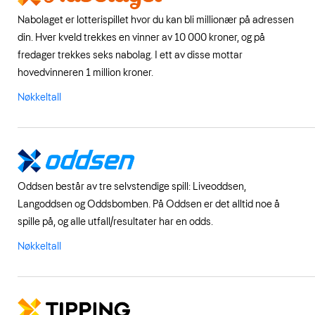
Nabolaget er lotterispillet hvor du kan bli millionær på adressen
din. Hver kveld trekkes en vinner av 10 000 kroner, og på
fredager trekkes seks nabolag. I ett av disse mottar
hovedvinneren 1 million kroner.
Nøkkeltall
Oddsen består av tre selvstendige spill: Liveoddsen,
Langoddsen og Oddsbomben. På Oddsen er det alltid noe å
spille på, og alle utfall/resultater har en odds.
Nøkkeltall