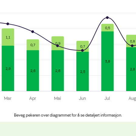
0,5
1,1
0,8
0,9
0,7
0,7
3,8
2,9
2,8
2,6
2,6
2,5
Mar
Apr
Mai
Jun
Jul
Au
Beveg pekeren over diagrammet for å se detaljert informasjon.