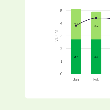
5
4
2,4
2,2
VALUES
3
2
2,7
2,7
1
0
Jan
Feb