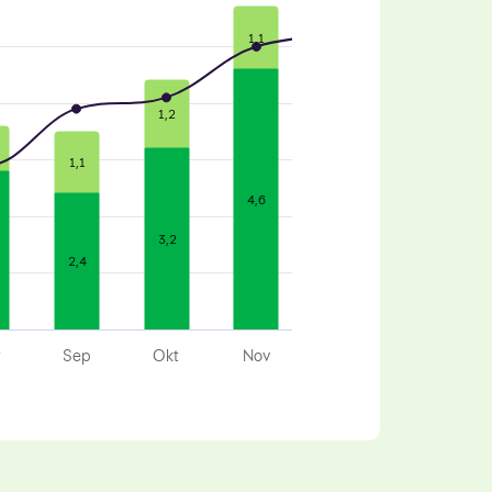
1,1
0,7
1,2
1,1
4,6
4,3
3,2
2,4
g
Sep
Okt
Nov
Des