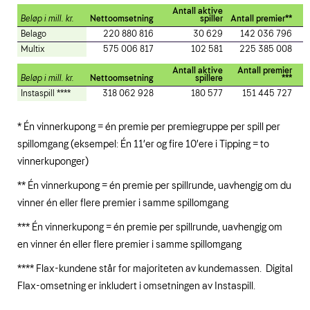
Antall aktive
Beløp i mill. kr.
Nettoomsetning
spiller
Antall premier**
Belago
220 880 816
30 629
142 036 796
Multix
575 006 817
102 581
225 385 008
Antall aktive
Antall premier
Beløp i mill. kr.
Nettoomsetning
spillere
***
Instaspill ****
318 062 928
180 577
151 445 727
* Én vinnerkupong = én premie per premiegruppe per spill per
spillomgang (eksempel: Én 11’er og fire 10’ere i Tipping = to
vinnerkuponger)
** Én vinnerkupong = én premie per spillrunde, uavhengig om du
vinner én eller flere premier i samme spillomgang
*** Én vinnerkupong = én premie per spillrunde, uavhengig om
en vinner én eller flere premier i samme spillomgang
**** Flax-kundene står for majoriteten av kundemassen. Digital
Flax-omsetning er inkludert i omsetningen av Instaspill.