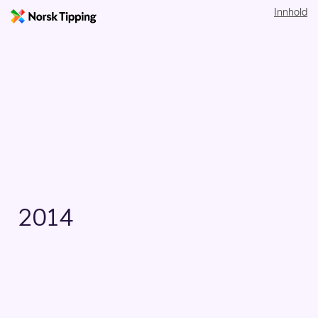
Innhold
2014