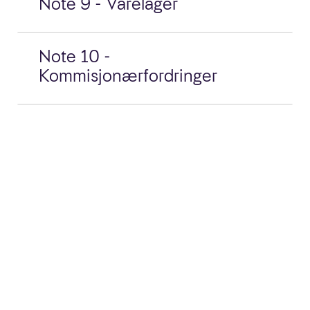
Note 9 - Varelager
Note 10 -
Kommisjonærfordringer
Note 11 - Andre fordringer
Note 12 - Aksjekapital
Note 13 - Egenkapital
Note 14 - Annen kortsiktig
gjeld