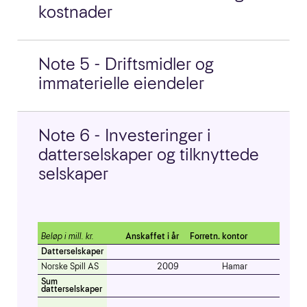
kostnader
Note 5 - Driftsmidler og
immaterielle eiendeler
Note 6 - Investeringer i
datterselskaper og tilknyttede
selskaper
Beløp i mill. kr.
Anskaffet i år
Forretn. kontor
Eieran
Datterselskaper
Norske Spill AS
2009
Hamar
100
Sum
datterselskaper
1