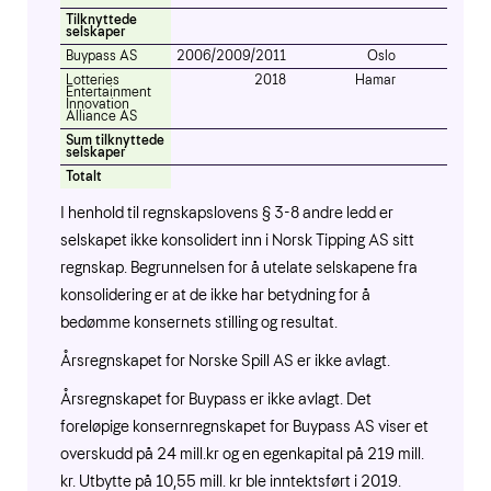
Tilknyttede
selskaper
Buypass AS
2006/2009/2011
Oslo
50
Lotteries
2018
Hamar
25
Entertainment
Innovation
Alliance AS
Sum tilknyttede
selskaper
Totalt
I henhold til regnskapslovens § 3-8 andre ledd er
selskapet ikke konsolidert inn i Norsk Tipping AS sitt
regnskap. Begrunnelsen for å utelate selskapene fra
konsolidering er at de ikke har betydning for å
bedømme konsernets stilling og resultat.
Årsregnskapet for Norske Spill AS er ikke avlagt.
Årsregnskapet for Buypass er ikke avlagt. Det
foreløpige konsernregnskapet for Buypass AS viser et
overskudd på 24 mill.kr og en egenkapital på 219 mill.
kr. Utbytte på 10,55 mill. kr ble inntektsført i 2019.