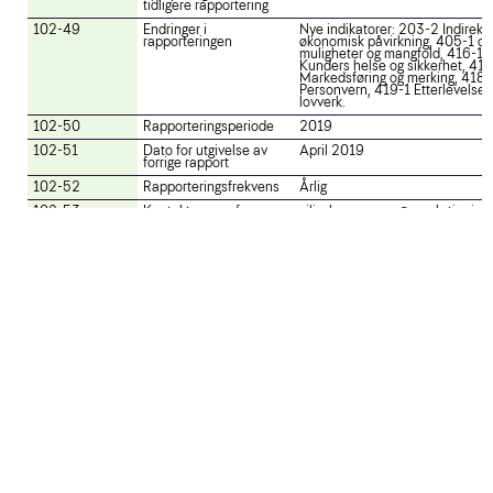
tidligere rapportering
102-49
Endringer i
Nye indikatorer: 203-2 Indirekt
rapporteringen
økonomisk påvirkning, 405-1 og
muligheter og mangfold, 416-1
Kunders helse og sikkerhet, 41
Markedsføring og merking, 418-
Personvern, 419-1 Etterlevelse 
lovverk.
102-50
Rapporteringsperiode
2019
102-51
Dato for utgivelse av
April 2019
forrige rapport
102-52
Rapporteringsfrekvens
Årlig
102-53
Kontaktperson for
silje-bye.vangen@norsk-tipping
spørsmål vedrørende
rapporten
102-54
Nivå for rapporteringen
Core
i henhold til GRI
Standards
102-55
GRI-indeks
Denne oversikten
102-56
Ekstern verifikasjon
Ikke eksternt verifisert
Forsiden
Formell rapport