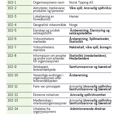
102-1
Organisasjonens navn
Norsk Tipping AS
102-2
Aktiviteter, merkevarer,
Våre spill
,
Ansvarlig spillvirkso
produkter og tjenester
102-3
Lokalisering av
Hamar
hovedkontor
102-4
Geografisk virkeområde
Norge
102-5
Eierskap og juridisk
Årsberetning
,
Eierstyring og
selskapsform
selskapsledelse
102-6
Virksomhetens
Årsberetning
,
Spillmarkedet
,
markeder
Statistikk
102-7
Virksomhetens
Nøkkeltall
,
våre spill
,
årsregns
størrelse
102-8
Informasjon om ansatte
Statistikk (medarbeidere)
,
og andre som arbeider
Medarbeidere
for organisasjonen
102-9
Selskapets
Samfunnsansvar og bærekraft
leverandørkjede
102-10
Vesentlige endringer i
Årsberetning
organisasjonen eller
leverandørkjeden
102-11
Føre-var-prinsippet
Ansvarlig (
Ansvarlig spillvirks
Samfunnsansvar og bærekraft
)
102-12
Eksterne initiativer
Ansvarlig spillvirksomhet
102-13
Medlemskap i
Ansvarlig (
Ansvarlig spillvirks
interesseorganisasjoner
Samfunnsansvar og bærekraft
)
102-14
Uttalelse fra
Administrerende direktør
organisasjonens