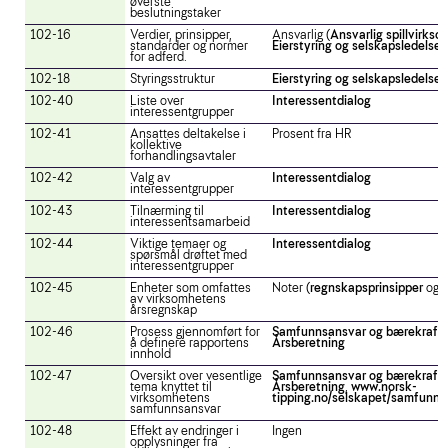
øverste
beslutningstaker
102-16
Verdier, prinsipper,
Ansvarlig (
Ansvarlig spillvirks
standarder og normer
Eierstyring og selskapsledelse
for adferd.
102-18
Styringsstruktur
Eierstyring og selskapsledelse
102-40
Liste over
Interessentdialog
interessentgrupper
102-41
Ansattes deltakelse i
Prosent fra HR
kollektive
forhandlingsavtaler
102-42
Valg av
Interessentdialog
interessentgrupper
102-43
Tilnærming til
Interessentdialog
interessentsamarbeid
102-44
Viktige temaer og
Interessentdialog
spørsmål drøftet med
interessentgrupper
102-45
Enheter som omfattes
Noter (
regnskapsprinsipper
og
av virksomhetens
årsregnskap
102-46
Prosess gjennomført for
Samfunnsansvar og bærekraft
,
å definere rapportens
Årsberetning
innhold
102-47
Oversikt over vesentlige
Samfunnsansvar og bærekraft
,
tema knyttet til
Årsberetning
,
www.norsk-
virksomhetens
tipping.no/selskapet/samfunns
samfunnsansvar
102-48
Effekt av endringer i
Ingen
opplysninger fra